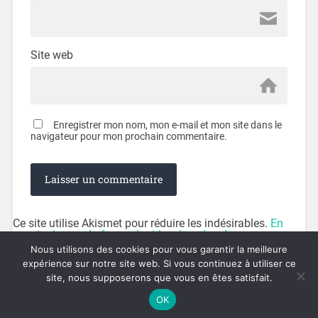
Site web
Enregistrer mon nom, mon e-mail et mon site dans le
navigateur pour mon prochain commentaire.
Ce site utilise Akismet pour réduire les indésirables.
En
savoir plus sur la façon dont les données de vos
commentaires sont traitées
.
Nous utilisons des cookies pour vous garantir la meilleure
expérience sur notre site web. Si vous continuez à utiliser ce
site, nous supposerons que vous en êtes satisfait.
© 2026
OVERDRIVEN.FR
UP ↑
OK