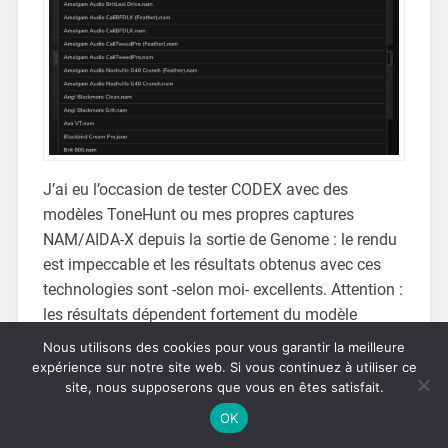
J’ai eu l’occasion de tester CODEX avec des
modèles ToneHunt ou mes propres captures
NAM/AIDA-X depuis la sortie de Genome : le rendu
est impeccable et les résultats obtenus avec ces
technologies sont -selon moi- excellents. Attention :
les résultats dépendent fortement du modèle
utilisé, de sa qualité intrinsèque (capture réalisée
Nous utilisons des cookies pour vous garantir la meilleure
correctement) et de son adéquation par rapport à
expérience sur notre site web. Si vous continuez à utiliser ce
site, nous supposerons que vous en êtes satisfait.
vos attentes et votre contexte (clean, crunch, high-
gain, vos micros de guitares, etc…)…
OK
Notez que le nombre et la qualité des modèles pour