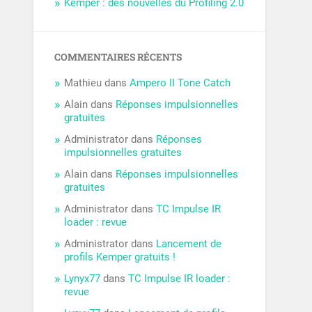
Kemper : des nouvelles du Profiling 2.0
COMMENTAIRES RÉCENTS
Mathieu
dans
Ampero II Tone Catch
Alain
dans
Réponses impulsionnelles
gratuites
Administrator
dans
Réponses
impulsionnelles gratuites
Alain
dans
Réponses impulsionnelles
gratuites
Administrator
dans
TC Impulse IR
loader : revue
Administrator
dans
Lancement de
profils Kemper gratuits !
Lynyx77
dans
TC Impulse IR loader :
revue