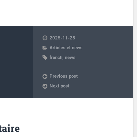
2025-11-28
Articles et news
french
,
news
Previous post
Next post
aire