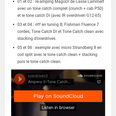
01 et 02 : ré-amping MagoDI de Lasse Lammert
avec un tone catch complet (crunch + cab P50)
et le tone catch DI (avec IR overdriven G12-65)
03 et 04 : riff en tuning B, Fishman Fluence 7
cordes, Tone Catch DI et Tone Catch clean avec
stacking d’overdrives
05 et 06 : exemple avec micro Strandberg 8 en
coil split avec le tone catch clean + stacking
puis le tone catch clean.