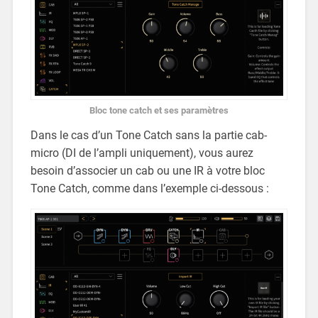
Bloc tone catch et ses paramètres
Dans le cas d’un Tone Catch sans la partie cab-
micro (DI de l’ampli uniquement), vous aurez
besoin d’associer un cab ou une IR à votre bloc
Tone Catch, comme dans l’exemple ci-dessous :