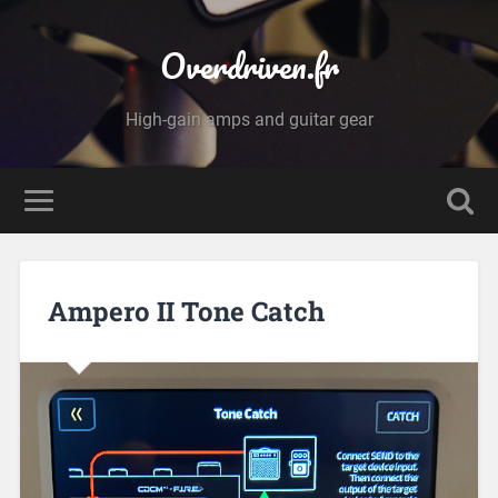
Overdriven.fr
High-gain amps and guitar gear
Ampero II Tone Catch