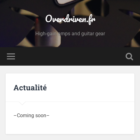
Overdriven.fr
High-gain amps and guitar gear
Actualité
–Coming soon–