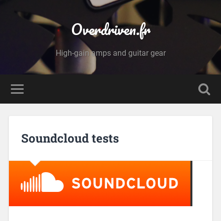
Overdriven.fr
High-gain amps and guitar gear
Soundcloud tests